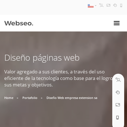
08:30 AM A 17:30 PM
ventas@webseo.cl
Diseño páginas web
09:30 AM A 18:30 PM
soporte@webseo.cl
Valor agregado a sus clientes, a través del uso
eficiente de la tecnología como base para el logro de
sus metas y objetivos.
Home
Portafolio
Diseño Web empresa extension sa
ABRIR TICKET