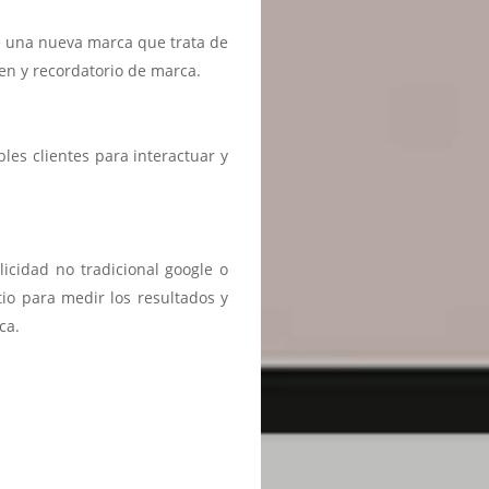
e una nueva marca que trata de
en y recordatorio de marca.
es clientes para interactuar y
licidad no tradicional google o
tio para medir los resultados y
ca.