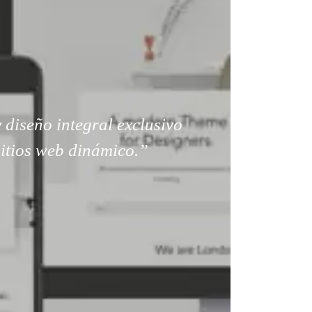
 diseño integral exclusivo
sitios web dinámico.”