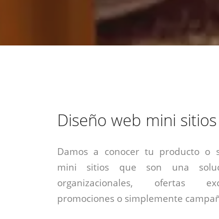
estrategia de
¡COTIZA AQUÍ!
DESDE $15 UF.
HABLAR CON EJECUTIVO
marketing digital.
DESDE $300 UF.
ASESORATE POR UN EXPERTO
Diseño web mini sitios
Damos a conocer tu producto o se
mini sitios que son una solu
organizacionales, ofertas exc
promociones o simplemente campañ