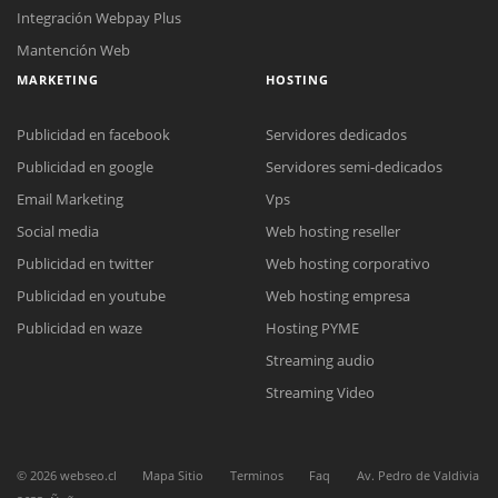
Integración Webpay Plus
Mantención Web
MARKETING
HOSTING
Publicidad en facebook
Servidores dedicados
Publicidad en google
Servidores semi-dedicados
Reunión online
Email Marketing
Vps
Nuestros ejecutivos le enviarán un correo electrónico con el enlace a
Social media
Web hosting reseller
Chat Online
Meet para la reunión online.
Cotización
Publicidad en twitter
Web hosting corporativo
Todos nuestros ejecutivos están fuera de línea. Complete el formulario
Publicidad en youtube
Web hosting empresa
para enviarnos un correo electrónico con sus datos personales.
Complete el formulario y nos contactaremos a la brevedad.
Publicidad en waze
Hosting PYME
Streaming audio
Streaming Video
©
2026
webseo.cl
Mapa Sitio
Terminos
Faq
Av. Pedro de Valdivia