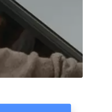
Reunión online
Chat Online
Nuestros ejecutivos le enviarán un correo
Cotización
electrónico con el enlace a Meet para la