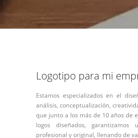
estrategia de
¡COTIZA AQUÍ!
DESDE $15 UF.
HABLAR CON EJECUTIVO
marketing digital.
DESDE $300 UF.
ASESORATE POR UN EXPERTO
Logotipo para mi emp
Estamos especializados en el dise
análisis, conceptualización, creativid
que junto a los más de 10 años de e
logos diseñados, garantizamos 
profesional y original, llenando de v