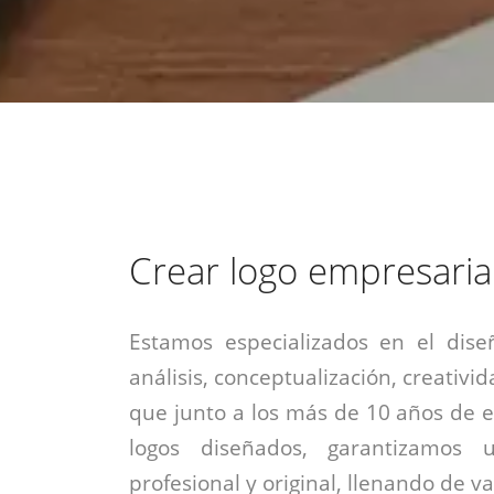
estrategia de
¡COTIZA AQUÍ!
DESDE $15 UF.
HABLAR CON EJECUTIVO
marketing digital.
DESDE $300 UF.
ASESORATE POR UN EXPERTO
Crear logo empresaria
Estamos especializados en el dise
análisis, conceptualización, creativid
que junto a los más de 10 años de e
logos diseñados, garantizamos 
profesional y original, llenando de v