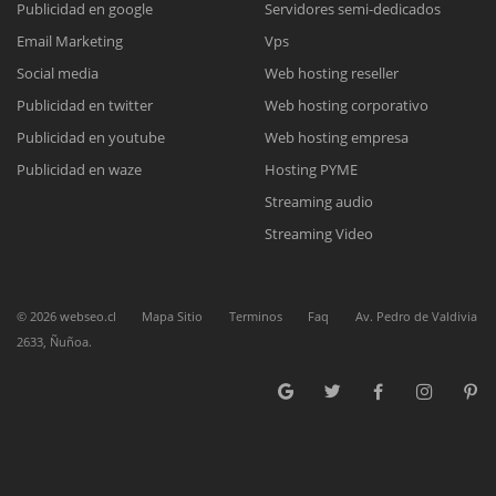
Publicidad en google
Servidores semi-dedicados
Email Marketing
Vps
Reunión online
Social media
Web hosting reseller
Publicidad en twitter
Web hosting corporativo
Nuestros ejecutivos le enviarán un correo electrónico con el enlace a
Chat Online
Meet para la reunión online.
Publicidad en youtube
Web hosting empresa
Cotización
Todos nuestros ejecutivos están fuera de línea. Complete el formulario
Publicidad en waze
Hosting PYME
para enviarnos un correo electrónico con sus datos personales.
Complete el formulario y nos contactaremos a la brevedad.
Streaming audio
Streaming Video
©
2026
webseo.cl
Mapa Sitio
Terminos
Faq
Av. Pedro de Valdivia
2633, Ñuñoa.