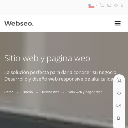
08:30 AM A 17:30 PM
ventas@webseo.cl
Sitio web y pagina web
09:30 AM A 18:30 PM
soporte@webseo.cl
La solución perfecta para dar a conocer su negocio.
Desarrollo y diseño web responsive de alta calidad.
Home
Diseño
Diseño web
Sitio web y pagina web
ABRIR TICKET