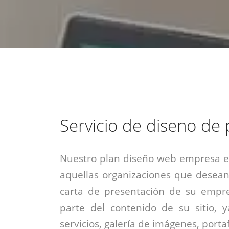
estrategia de
¡COTIZA AQUÍ!
DESDE $15 UF.
HABLAR CON EJECUTIVO
marketing digital.
DESDE $300 UF.
ASESORATE POR UN EXPERTO
Servicio de diseno de
Nuestro plan diseño web empresa es
aquellas organizaciones que desean
carta de presentación de su empre
parte del contenido de su sitio, 
servicios, galería de imágenes, portaf