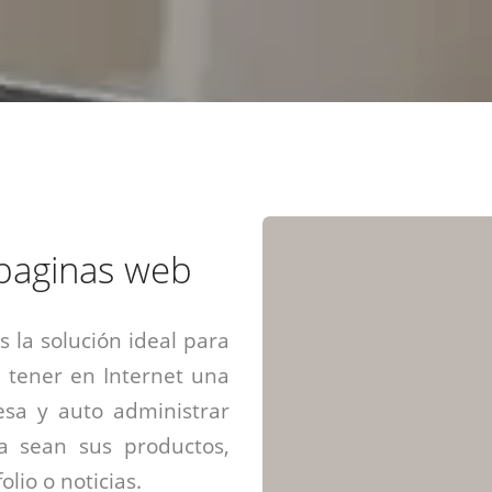
Diseño web mini sitios
Estrategia de marca
Next Cloud
Aplicaciones moviles
Identidad de marca
APP web móviles
Diseño de logo
Integración Webpay Plus
Directrices de la marca
Mantención Web
Redacción de textos
Directrices de voz
Rebranding
Fotografía / Dirección
 paginas web
Diseño infográfico
 la solución ideal para
 tener en Internet una
sa y auto administrar
ya sean sus productos,
olio o noticias.