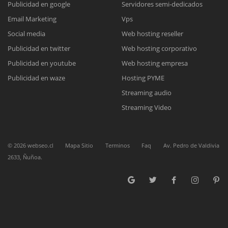
Publicidad en google
Servidores semi-dedicados
Email Marketing
Vps
Reunión online
Social media
Web hosting reseller
Publicidad en twitter
Web hosting corporativo
Nuestros ejecutivos le enviarán un correo electrónico con el enlace a
Chat Online
Meet para la reunión online.
Publicidad en youtube
Web hosting empresa
Cotización
Todos nuestros ejecutivos están fuera de línea. Complete el formulario
Publicidad en waze
Hosting PYME
para enviarnos un correo electrónico con sus datos personales.
Complete el formulario y nos contactaremos a la brevedad.
Streaming audio
Streaming Video
©
2026
webseo.cl
Mapa Sitio
Terminos
Faq
Av. Pedro de Valdivia
2633, Ñuñoa.