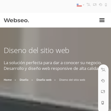
08:30 AM A 17:30 PM
ventas@webseo.cl
Diseno del sitio web
09:30 AM A 18:30 PM
soporte@webseo.cl
La solución perfecta para dar a conocer su negocio.
Desarrollo y diseño web responsive de alta calidad.
Home
Diseño
Diseño web
Diseno del sitio web
ABRIR TICKET