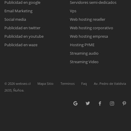
Publicidad en google
Servidores semi-dedicados
Email Marketing
Vps
Reunión online
Social media
Web hosting reseller
Publicidad en twitter
Web hosting corporativo
Nuestros ejecutivos le enviarán un correo electrónico con el enlace a
Chat Online
Meet para la reunión online.
Publicidad en youtube
Web hosting empresa
Cotización
Todos nuestros ejecutivos están fuera de línea. Complete el formulario
Publicidad en waze
Hosting PYME
para enviarnos un correo electrónico con sus datos personales.
Complete el formulario y nos contactaremos a la brevedad.
Streaming audio
Streaming Video
©
2026
webseo.cl
Mapa Sitio
Terminos
Faq
Av. Pedro de Valdivia
2633, Ñuñoa.