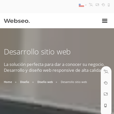
08:30 AM A 17:30 PM
ventas@webseo.cl
Desarrollo sitio web
09:30 AM A 18:30 PM
soporte@webseo.cl
La solución perfecta para dar a conocer su negocio.
Desarrollo y diseño web responsive de alta calidad.
Home
Diseño
Diseño web
Desarrollo sitio web
ABRIR TICKET