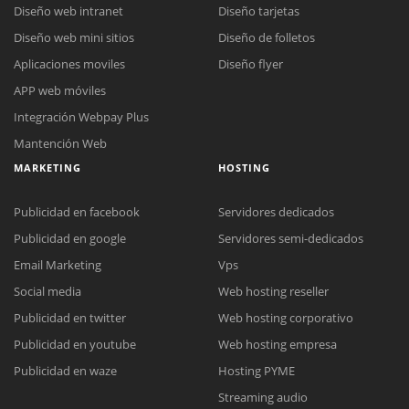
Diseño web intranet
Diseño tarjetas
Diseño web mini sitios
Diseño de folletos
Aplicaciones moviles
Diseño flyer
APP web móviles
Integración Webpay Plus
Mantención Web
MARKETING
HOSTING
Publicidad en facebook
Servidores dedicados
Publicidad en google
Servidores semi-dedicados
Email Marketing
Vps
Social media
Web hosting reseller
Publicidad en twitter
Web hosting corporativo
Reunión online
Publicidad en youtube
Web hosting empresa
Nuestros ejecutivos le enviarán un correo electrónico con el enlace a
Chat Online
Publicidad en waze
Hosting PYME
Meet para la reunión online.
Cotización
Streaming audio
Todos nuestros ejecutivos están fuera de línea. Complete el formulario