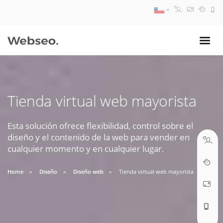
08:30 AM A 17:30 PM
ventas@webseo.cl
Tienda virtual web mayorista
09:30 AM A 18:30 PM
soporte@webseo.cl
Esta solución ofrece flexibilidad, control sobre el
diseño y el contenido de la web para vender en
cualquier momento y en cualquier lugar.
Home
Diseño
Diseño web
Tienda virtual web mayorista
ABRIR TICKET