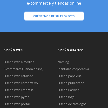
e-commerce y tiendas online
CUÉNTENOS DE SU PROYECTO
DISEÑO WEB
DISEÑO GRAFICO
Diseño web a medida
Naming
E-commerce (Tienda online)
Identidad corporativa
Diseño web catálogo
Diseño papelería
Diseño web corporativo
Diseño publicitario
Diseño web empresa
Diseño Packing
Diseño web pyme
Diseño logo
Diseño web portal
Diseño de catálogos