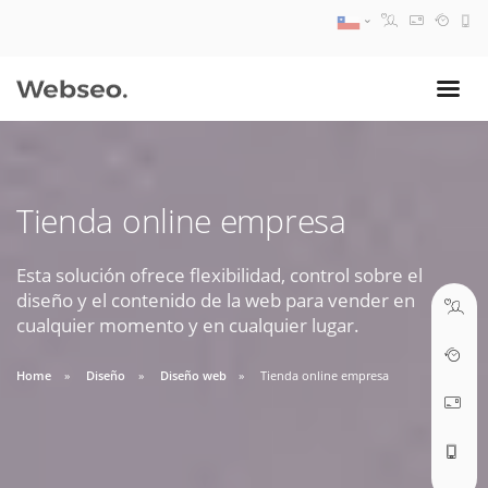
08:30 AM A 17:30 PM
ventas@webseo.cl
Tienda online empresa
09:30 AM A 18:30 PM
soporte@webseo.cl
Esta solución ofrece flexibilidad, control sobre el
diseño y el contenido de la web para vender en
cualquier momento y en cualquier lugar.
Home
Diseño
Diseño web
Tienda online empresa
ABRIR TICKET