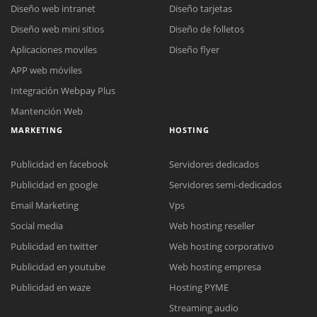
Diseño web intranet
Diseño tarjetas
Diseño web mini sitios
Diseño de folletos
Aplicaciones moviles
Diseño flyer
APP web móviles
Integración Webpay Plus
Mantención Web
MARKETING
HOSTING
Publicidad en facebook
Servidores dedicados
Publicidad en google
Servidores semi-dedicados
Email Marketing
Vps
Social media
Web hosting reseller
Publicidad en twitter
Web hosting corporativo
Reunión online
Publicidad en youtube
Web hosting empresa
Nuestros ejecutivos le enviarán un correo electrónico con el enlace a
Chat Online
Publicidad en waze
Hosting PYME
Meet para la reunión online.
Cotización
Streaming audio
Todos nuestros ejecutivos están fuera de línea. Complete el formulario