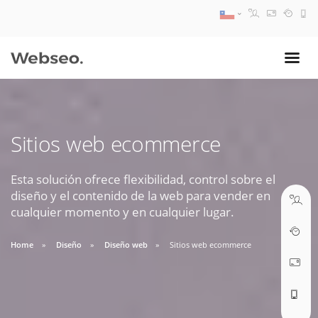
08:30 AM A 17:30 PM
ventas@webseo.cl
Sitios web ecommerce
09:30 AM A 18:30 PM
soporte@webseo.cl
Esta solución ofrece flexibilidad, control sobre el
diseño y el contenido de la web para vender en
cualquier momento y en cualquier lugar.
Home
Diseño
Diseño web
Sitios web ecommerce
ABRIR TICKET