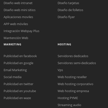
Diseño web intranet
Diseño tarjetas
Diseño web mini sitios
Diseño de folletos
Aplicaciones moviles
Diseño flyer
APP web móviles
Integración Webpay Plus
Mantención Web
MARKETING
HOSTING
Publicidad en facebook
Servidores dedicados
Publicidad en google
Servidores semi-dedicados
Email Marketing
Vps
Social media
Web hosting reseller
Publicidad en twitter
Web hosting corporativo
Reunión online
Publicidad en youtube
Web hosting empresa
Nuestros ejecutivos le enviarán un correo electrónico con el enlace a
Chat Online
Publicidad en waze
Hosting PYME
Meet para la reunión online.
Cotización
Streaming audio
Todos nuestros ejecutivos están fuera de línea. Complete el formulario