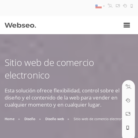
08:30 AM A 17:30 PM
ventas@webseo.cl
Sitio web de comercio
09:30 AM A 18:30 PM
electronico
soporte@webseo.cl
Esta solución ofrece flexibilidad, control sobre el
diseño y el contenido de la web para vender en
cualquier momento y en cualquier lugar.
ABRIR TICKET
Home
Diseño
Diseño web
Sitio web de comercio electronico