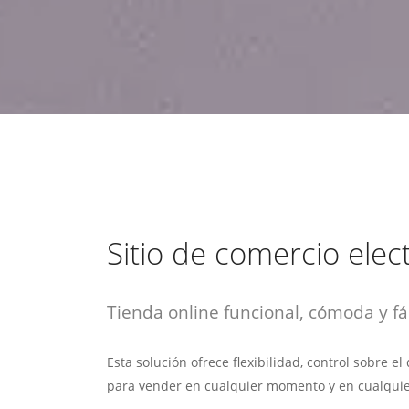
estrategia de
¡COTIZA AQUÍ!
DESDE $15 UF.
HABLAR CON EJECUTIVO
marketing digital.
DESDE $300 UF.
ASESORATE POR UN EXPERTO
Sitio de comercio elec
Tienda online funcional, cómoda y fác
Esta solución ofrece flexibilidad, control sobre e
para vender en cualquier momento y en cualquie