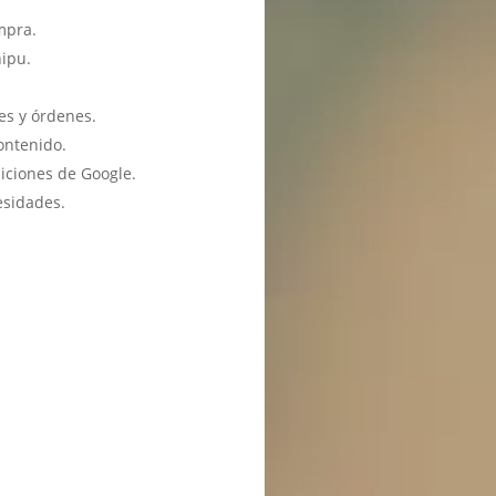
mpra.
hipu.
es y órdenes.
ontenido.
iciones de Google.
esidades.