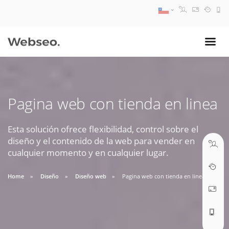
08:30 AM A 17:30 PM
ventas@webseo.cl
Pagina web con tienda en linea
09:30 AM A 18:30 PM
soporte@webseo.cl
Esta solución ofrece flexibilidad, control sobre el
diseño y el contenido de la web para vender en
cualquier momento y en cualquier lugar.
Home
Diseño
Diseño web
Pagina web con tienda en linea
ABRIR TICKET