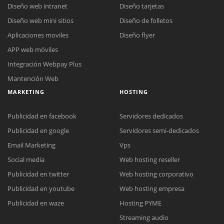
Diseño web intranet
Diseño tarjetas
Diseño web mini sitios
Diseño de folletos
Aplicaciones moviles
Diseño flyer
APP web móviles
Integración Webpay Plus
Mantención Web
MARKETING
HOSTING
Publicidad en facebook
Servidores dedicados
Publicidad en google
Servidores semi-dedicados
Email Marketing
Vps
Social media
Web hosting reseller
Publicidad en twitter
Web hosting corporativo
Reunión online
Publicidad en youtube
Web hosting empresa
Nuestros ejecutivos le enviarán un correo electrónico con el enlace a
Chat Online
Publicidad en waze
Hosting PYME
Meet para la reunión online.
Cotización
Streaming audio
Todos nuestros ejecutivos están fuera de línea. Complete el formulario