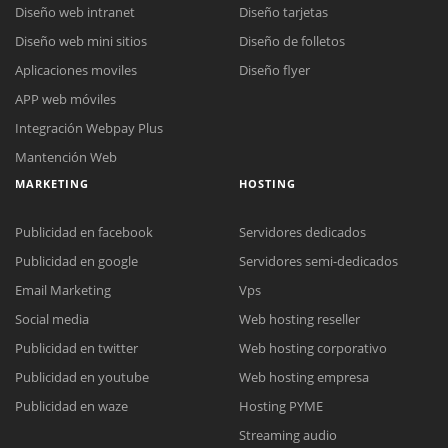
Diseño web intranet
Diseño tarjetas
Diseño web mini sitios
Diseño de folletos
Aplicaciones moviles
Diseño flyer
APP web móviles
Integración Webpay Plus
Mantención Web
MARKETING
HOSTING
Publicidad en facebook
Servidores dedicados
Publicidad en google
Servidores semi-dedicados
Email Marketing
Vps
Social media
Web hosting reseller
Publicidad en twitter
Web hosting corporativo
Reunión online
Publicidad en youtube
Web hosting empresa
Nuestros ejecutivos le enviarán un correo electrónico con el enlace a
Chat Online
Publicidad en waze
Hosting PYME
Meet para la reunión online.
Cotización
Streaming audio
Todos nuestros ejecutivos están fuera de línea. Complete el formulario