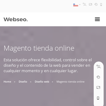
08:30 AM A 17:30 PM
ventas@webseo.cl
Magento tienda online
09:30 AM A 18:30 PM
soporte@webseo.cl
Esta solución ofrece flexibilidad, control sobre el
diseño y el contenido de la web para vender en
cualquier momento y en cualquier lugar.
Home
Diseño
Diseño web
Magento tienda online
ABRIR TICKET