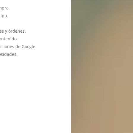
mpra.
hipu.
es y órdenes.
ontenido.
iciones de Google.
esidades.