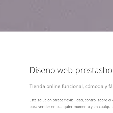
estrategia de
¡COTIZA AQUÍ!
DESDE $15 UF.
HABLAR CON EJECUTIVO
marketing digital.
DESDE $300 UF.
ASESORATE POR UN EXPERTO
Diseno web prestash
Tienda online funcional, cómoda y fác
Esta solución ofrece flexibilidad, control sobre e
para vender en cualquier momento y en cualquie