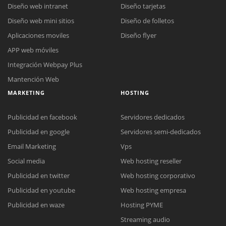
Diseño web intranet
Diseño tarjetas
Diseño web mini sitios
Diseño de folletos
Aplicaciones moviles
Diseño flyer
APP web móviles
Integración Webpay Plus
Mantención Web
MARKETING
HOSTING
Publicidad en facebook
Servidores dedicados
Publicidad en google
Servidores semi-dedicados
Email Marketing
Vps
Social media
Web hosting reseller
Publicidad en twitter
Web hosting corporativo
Reunión online
Publicidad en youtube
Web hosting empresa
Nuestros ejecutivos le enviarán un correo electrónico con el enlace a
Chat Online
Publicidad en waze
Hosting PYME
Meet para la reunión online.
Cotización
Streaming audio
Todos nuestros ejecutivos están fuera de línea. Complete el formulario