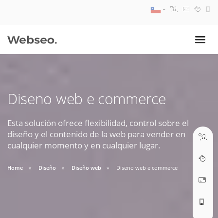
08:30 AM A 17:30 PM
ventas@webseo.cl
Diseno web e commerce
09:30 AM A 18:30 PM
soporte@webseo.cl
Esta solución ofrece flexibilidad, control sobre el
diseño y el contenido de la web para vender en
cualquier momento y en cualquier lugar.
Home
Diseño
Diseño web
Diseno web e commerce
ABRIR TICKET