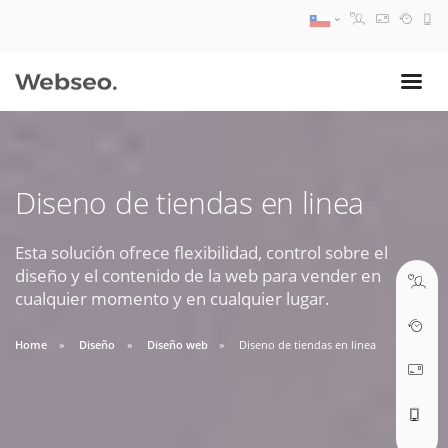
08:30 AM A 17:30 PM
ventas@webseo.cl
Diseno de tiendas en linea
09:30 AM A 18:30 PM
soporte@webseo.cl
Esta solución ofrece flexibilidad, control sobre el
diseño y el contenido de la web para vender en
cualquier momento y en cualquier lugar.
Home
Diseño
Diseño web
Diseno de tiendas en linea
ABRIR TICKET