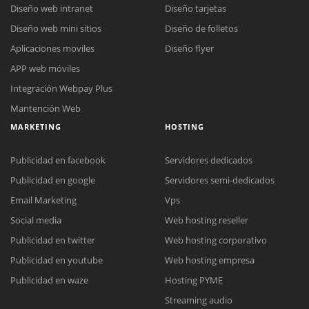
Diseño web intranet
Diseño tarjetas
Diseño web mini sitios
Diseño de folletos
Aplicaciones moviles
Diseño flyer
APP web móviles
Integración Webpay Plus
Mantención Web
MARKETING
HOSTING
Publicidad en facebook
Servidores dedicados
Publicidad en google
Servidores semi-dedicados
Email Marketing
Vps
Social media
Web hosting reseller
Publicidad en twitter
Web hosting corporativo
Reunión online
Publicidad en youtube
Web hosting empresa
Nuestros ejecutivos le enviarán un correo electrónico con el enlace a
Chat Online
Publicidad en waze
Hosting PYME
Meet para la reunión online.
Cotización
Streaming audio
Todos nuestros ejecutivos están fuera de línea. Complete el formulario