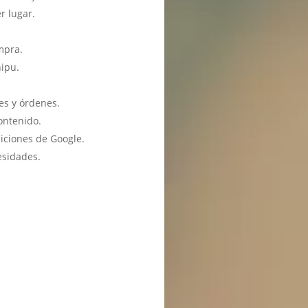
r lugar.
mpra.
hipu.
es y órdenes.
ontenido.
iciones de Google.
esidades.