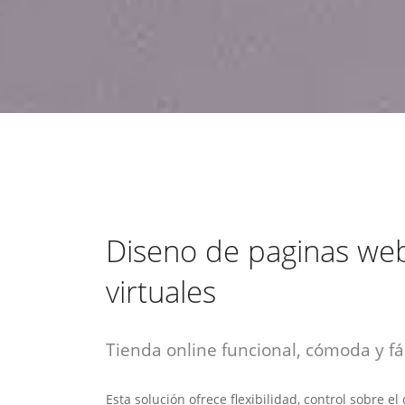
estrategia de
¡COTIZA AQUÍ!
DESDE $15 UF.
HABLAR CON EJECUTIVO
marketing digital.
DESDE $300 UF.
ASESORATE POR UN EXPERTO
Diseno de paginas web
virtuales
Tienda online funcional, cómoda y fác
Esta solución ofrece flexibilidad, control sobre e