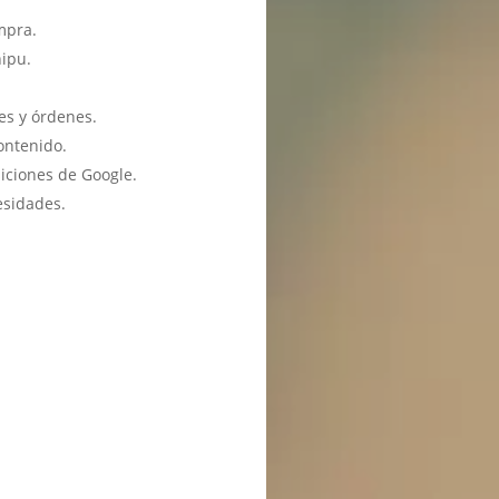
mpra.
hipu.
es y órdenes.
ontenido.
iciones de Google.
esidades.