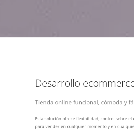
estrategia de
¡COTIZA AQUÍ!
DESDE $15 UF.
HABLAR CON EJECUTIVO
marketing digital.
DESDE $300 UF.
ASESORATE POR UN EXPERTO
Desarrollo ecommerc
Tienda online funcional, cómoda y fác
Esta solución ofrece flexibilidad, control sobre e
para vender en cualquier momento y en cualquie