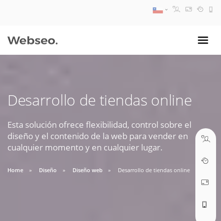
08:30 AM A 17:30 PM
ventas@webseo.cl
Desarrollo de tiendas online
09:30 AM A 18:30 PM
soporte@webseo.cl
Esta solución ofrece flexibilidad, control sobre el
diseño y el contenido de la web para vender en
cualquier momento y en cualquier lugar.
Home
Diseño
Diseño web
Desarrollo de tiendas online
ABRIR TICKET