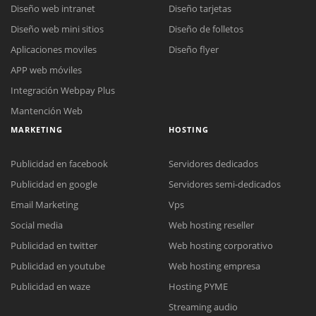
Diseño web intranet
Diseño tarjetas
Diseño web mini sitios
Diseño de folletos
Aplicaciones moviles
Diseño flyer
APP web móviles
Integración Webpay Plus
Mantención Web
MARKETING
HOSTING
Publicidad en facebook
Servidores dedicados
Publicidad en google
Servidores semi-dedicados
Email Marketing
Vps
Social media
Web hosting reseller
Publicidad en twitter
Web hosting corporativo
Reunión online
Publicidad en youtube
Web hosting empresa
Nuestros ejecutivos le enviarán un correo electrónico con el enlace a
Chat Online
Publicidad en waze
Hosting PYME
Meet para la reunión online.
Cotización
Streaming audio
Todos nuestros ejecutivos están fuera de línea. Complete el formulario