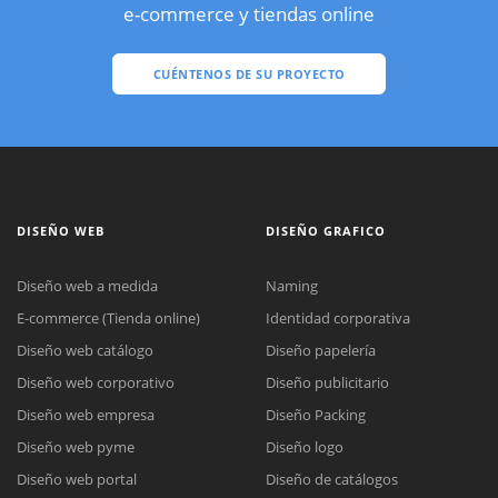
e-commerce y tiendas online
CUÉNTENOS DE SU PROYECTO
DISEÑO WEB
DISEÑO GRAFICO
Diseño web a medida
Naming
E-commerce (Tienda online)
Identidad corporativa
Diseño web catálogo
Diseño papelería
Diseño web corporativo
Diseño publicitario
Diseño web empresa
Diseño Packing
Diseño web pyme
Diseño logo
Diseño web portal
Diseño de catálogos