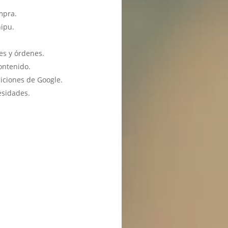
mpra.
hipu.
es y órdenes.
ontenido.
iciones de Google.
esidades.