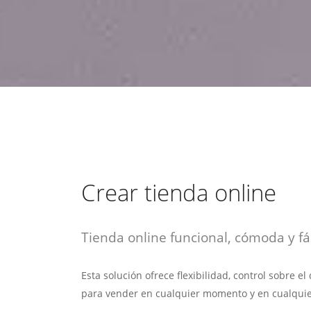
estrategia de
¡COTIZA AQUÍ!
DESDE $15 UF.
HABLAR CON EJECUTIVO
marketing digital.
DESDE $300 UF.
ASESORATE POR UN EXPERTO
Crear tienda online
Tienda online funcional, cómoda y fác
Esta solución ofrece flexibilidad, control sobre e
para vender en cualquier momento y en cualquie