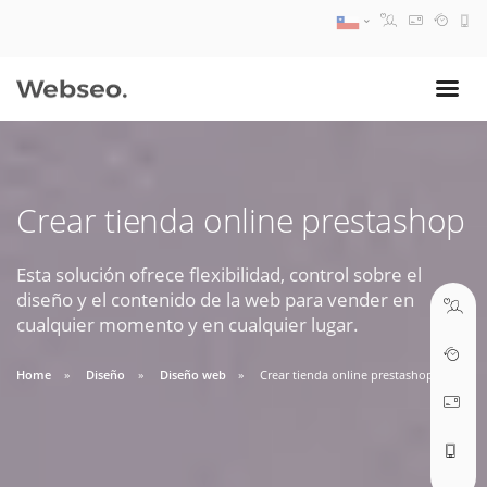
08:30 AM A 17:30 PM
ventas@webseo.cl
Crear tienda online prestashop
09:30 AM A 18:30 PM
soporte@webseo.cl
Esta solución ofrece flexibilidad, control sobre el
diseño y el contenido de la web para vender en
cualquier momento y en cualquier lugar.
Home
Diseño
Diseño web
Crear tienda online prestashop
ABRIR TICKET