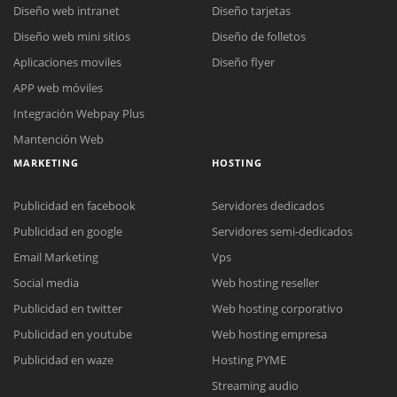
Diseño web intranet
Diseño tarjetas
Diseño web mini sitios
Diseño de folletos
Aplicaciones moviles
Diseño flyer
APP web móviles
Integración Webpay Plus
Mantención Web
MARKETING
HOSTING
Publicidad en facebook
Servidores dedicados
Publicidad en google
Servidores semi-dedicados
Email Marketing
Vps
Social media
Web hosting reseller
Publicidad en twitter
Web hosting corporativo
Reunión online
Publicidad en youtube
Web hosting empresa
Nuestros ejecutivos le enviarán un correo electrónico con el enlace a
Chat Online
Publicidad en waze
Hosting PYME
Meet para la reunión online.
Cotización
Streaming audio
Todos nuestros ejecutivos están fuera de línea. Complete el formulario