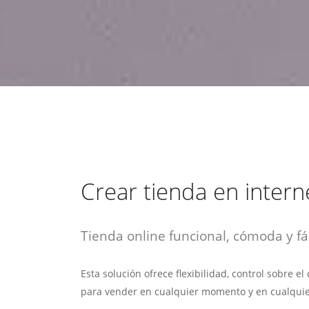
estrategia de
¡COTIZA AQUÍ!
DESDE $15 UF.
HABLAR CON EJECUTIVO
marketing digital.
DESDE $300 UF.
ASESORATE POR UN EXPERTO
Crear tienda en intern
Tienda online funcional, cómoda y fác
Esta solución ofrece flexibilidad, control sobre e
para vender en cualquier momento y en cualquie