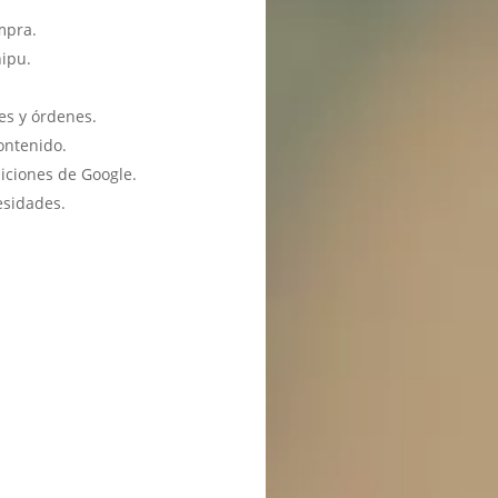
mpra.
hipu.
es y órdenes.
ontenido.
iciones de Google.
esidades.