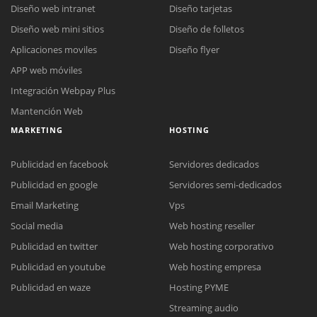
Diseño web intranet
Diseño tarjetas
Diseño web mini sitios
Diseño de folletos
Aplicaciones moviles
Diseño flyer
APP web móviles
Integración Webpay Plus
Mantención Web
MARKETING
HOSTING
Publicidad en facebook
Servidores dedicados
Publicidad en google
Servidores semi-dedicados
Email Marketing
Vps
Social media
Web hosting reseller
Publicidad en twitter
Web hosting corporativo
Reunión online
Publicidad en youtube
Web hosting empresa
Nuestros ejecutivos le enviarán un correo electrónico con el enlace a
Chat Online
Publicidad en waze
Hosting PYME
Meet para la reunión online.
Cotización
Streaming audio
Todos nuestros ejecutivos están fuera de línea. Complete el formulario