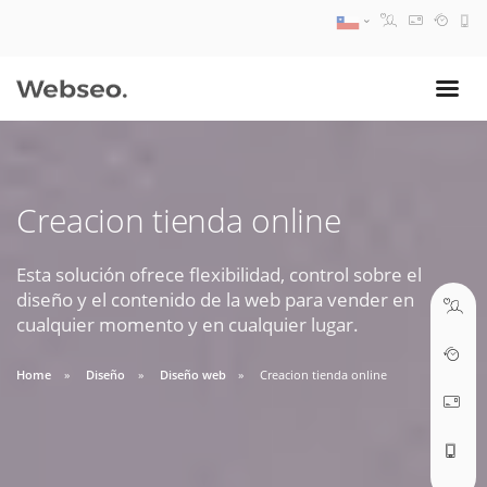
08:30 AM A 17:30 PM
ventas@webseo.cl
Creacion tienda online
09:30 AM A 18:30 PM
soporte@webseo.cl
Esta solución ofrece flexibilidad, control sobre el
diseño y el contenido de la web para vender en
cualquier momento y en cualquier lugar.
Home
Diseño
Diseño web
Creacion tienda online
ABRIR TICKET