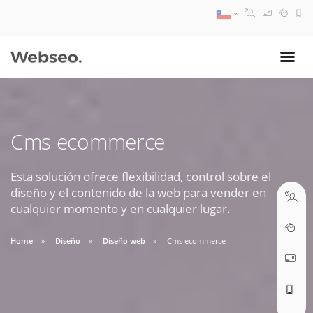
08:30 AM A 17:30 PM
ventas@webseo.cl
Cms ecommerce
09:30 AM A 18:30 PM
soporte@webseo.cl
Esta solución ofrece flexibilidad, control sobre el
diseño y el contenido de la web para vender en
cualquier momento y en cualquier lugar.
Home
Diseño
Diseño web
Cms ecommerce
ABRIR TICKET