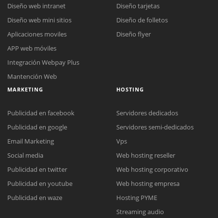
Diseño web intranet
Diseño tarjetas
Diseño web mini sitios
Diseño de folletos
Aplicaciones moviles
Diseño flyer
APP web móviles
Integración Webpay Plus
Mantención Web
MARKETING
HOSTING
Publicidad en facebook
Servidores dedicados
Publicidad en google
Servidores semi-dedicados
Email Marketing
Vps
Social media
Web hosting reseller
Publicidad en twitter
Web hosting corporativo
Reunión online
Publicidad en youtube
Web hosting empresa
Nuestros ejecutivos le enviarán un correo electrónico con el enlace a
Chat Online
Publicidad en waze
Hosting PYME
Meet para la reunión online.
Cotización
Streaming audio
Todos nuestros ejecutivos están fuera de línea. Complete el formulario