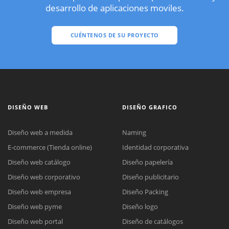
desarrollo de aplicaciones moviles.
CUÉNTENOS DE SU PROYECTO
DISEÑO WEB
DISEÑO GRAFICO
Diseño web a medida
Naming
E-commerce (Tienda online)
Identidad corporativa
Diseño web catálogo
Diseño papelería
Diseño web corporativo
Diseño publicitario
Diseño web empresa
Diseño Packing
Diseño web pyme
Diseño logo
Diseño web portal
Diseño de catálogos