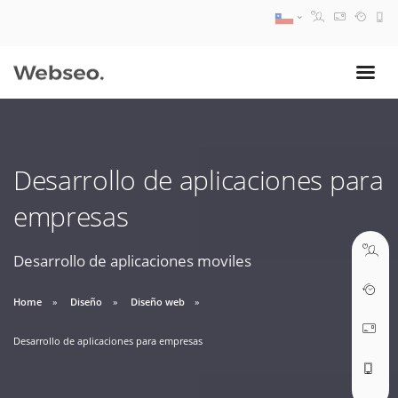
08:30 AM A 17:30 PM
ventas@webseo.cl
Desarrollo de aplicaciones para
09:30 AM A 18:30 PM
empresas
soporte@webseo.cl
Desarrollo de aplicaciones moviles
Home
Diseño
Diseño web
ABRIR TICKET
Desarrollo de aplicaciones para empresas