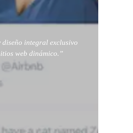
 diseño integral exclusivo
sitios web dinámico.”