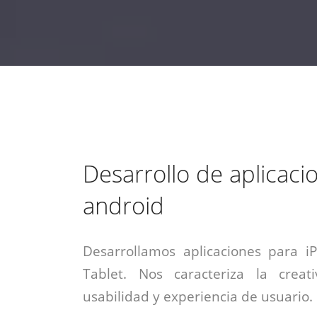
estrategia de
¡COTIZA AQUÍ!
DESDE $15 UF.
HABLAR CON EJECUTIVO
marketing digital.
DESDE $300 UF.
ASESORATE POR UN EXPERTO
Desarrollo de aplicaci
android
Desarrollamos aplicaciones para i
Tablet. Nos caracteriza la creati
usabilidad y experiencia de usuario.