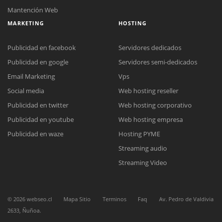
Mantención Web
MARKETING
HOSTING
Publicidad en facebook
Servidores dedicados
Publicidad en google
Servidores semi-dedicados
Email Marketing
Vps
Social media
Web hosting reseller
Reunión online
Publicidad en twitter
Web hosting corporativo
Nuestros ejecutivos le enviarán un correo electrónico con el enlace a
Chat Online
Meet para la reunión online.
Publicidad en youtube
Web hosting empresa
Cotización
Todos nuestros ejecutivos están fuera de línea. Complete el formulario
Publicidad en waze
Hosting PYME
para enviarnos un correo electrónico con sus datos personales.
Complete el formulario y nos contactaremos a la brevedad.
Streaming audio
Streaming Video
©
2026
webseo.cl
Mapa Sitio
Terminos
Faq
Av. Pedro de Valdivia
2633, Ñuñoa.