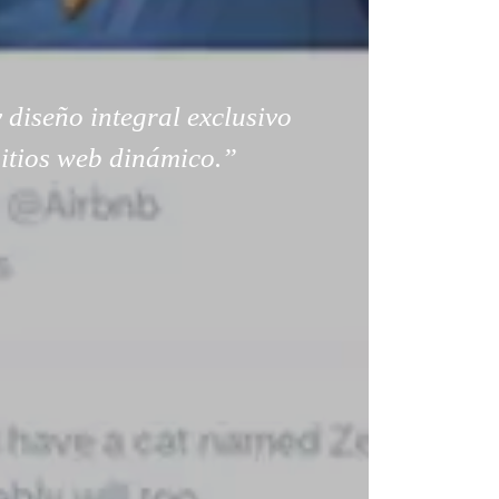
 diseño integral exclusivo
sitios web dinámico.”