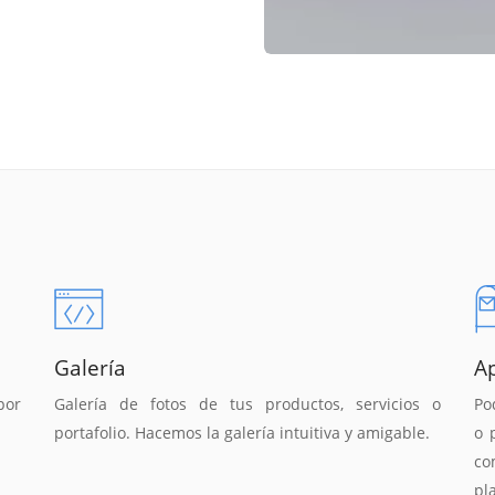
Galería
A
por
Galería de fotos de tus productos, servicios o
Po
portafolio. Hacemos la galería intuitiva y amigable.
o 
co
pl