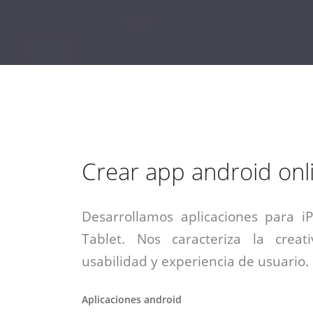
estrategia de
¡COTIZA AQUÍ!
DESDE $15 UF.
HABLAR CON EJECUTIVO
marketing digital.
DESDE $300 UF.
ASESORATE POR UN EXPERTO
Crear app android onl
Desarrollamos aplicaciones para i
Tablet. Nos caracteriza la creati
usabilidad y experiencia de usuario.
Aplicaciones android