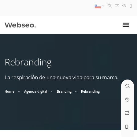
08:30 AM A 17:30 PM
ventas@webseo.cl
Rebranding
09:30 AM A 18:30 PM
soporte@webseo.cl
La respiración de una nueva vida para su marca.
Home
Agencia digital
Branding
Rebranding
ABRIR TICKET