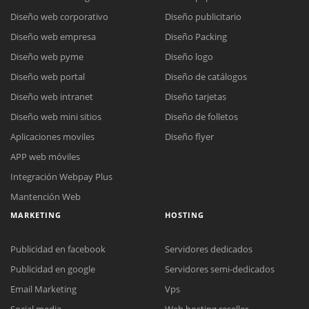
Diseño web corporativo
Diseño publicitario
Diseño web empresa
Diseño Packing
Diseño web pyme
Diseño logo
Diseño web portal
Diseño de catálogos
Diseño web intranet
Diseño tarjetas
Diseño web mini sitios
Diseño de folletos
Aplicaciones moviles
Diseño flyer
APP web móviles
Integración Webpay Plus
Mantención Web
MARKETING
HOSTING
Publicidad en facebook
Servidores dedicados
Publicidad en google
Servidores semi-dedicados
Reunión online
Email Marketing
Vps
Nuestros ejecutivos le enviarán un correo electrónico con el enlace a
Social media
Web hosting reseller