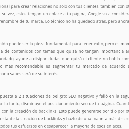
cional para crear relaciones no solo con tus clientes, también con 
 su vez, estos tengan un enlace a tu página, Google va a consider
 renombre de tu marca. Lo técnico no ha quedado atrás, pero ahor
nido puede ser la pieza fundamental para tener éxito, pero es mo
egia de contenidos con temas que quizá no tengan importancia an
dado, ayude a disipar dudas que quizá el cliente no había consi
lo más recomendable es segmentar tu mercado de acuerdo a c
ano sabes será de su interés.
expuesta a 2 situaciones de peligro: SEO negativo y falló en la seg
or lo tanto, disminuye el posicionamiento seo de tu página. Cuan
con la creación de backlinks. Esto puede generarse por ti o por o
nstante la creación de backlinks y hazlo de una manera más discreta
odos tus esfuerzos en desaparecer la mayoría de esos enlaces.