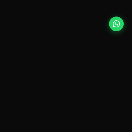
POR QUÉ KOLS & MACRO
LOS KOLS CONSTRUYEN
CONFIANZA MASIVA
EN TIEMPO RÉCORD
Los Key Opinion Leaders tienen audiencias millonarias