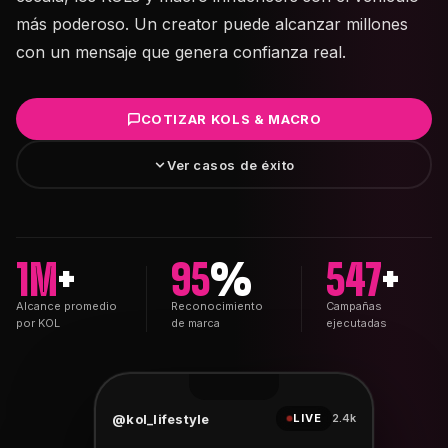
más poderoso. Un creator puede alcanzar millones
con un mensaje que genera confianza real.
COTIZAR KOLS & MACRO
Ver casos de éxito
1M
+
95
%
547
+
Alcance promedio
Reconocimiento
Campañas
por KOL
de marca
ejecutadas
@kol_lifestyle
LIVE
2.4k