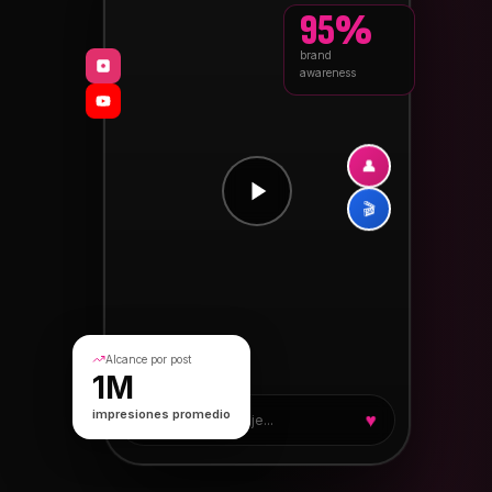
95%
brand
awareness
👤
🎬
Alcance por post
1M
♥
impresiones promedio
Escribe un mensaje...