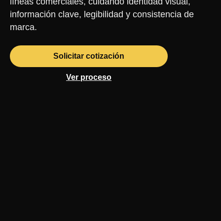
líneas comerciales, cuidando identidad visual,
información clave, legibilidad y consistencia de
marca.
Solicitar cotización
Ver proceso