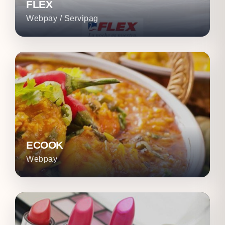
FLEX
Webpay / Servipag
ECOOK
Webpay