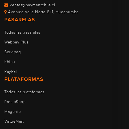
ventas@paymentchile.cl
Avenida Valle Norte 841, Huechuraba
PASARELAS
Todas las pasarelas
Webpay Plus
Servipag
Khipu
PayPal
PLATAFORMAS
Todas las plataformas
PrestaShop
Magento
VirtueMart