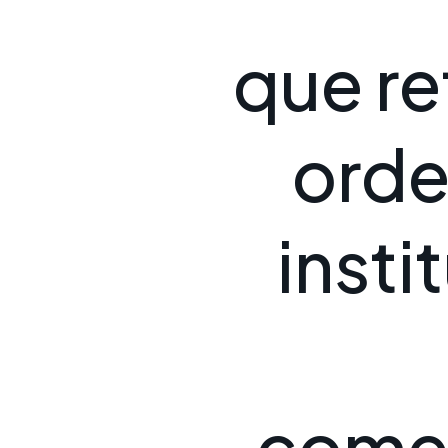
q
u
e
r
e
o
r
d
i
n
s
t
i
t
c
o
m