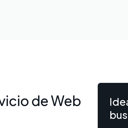
rvicio de Web
Ide
bus