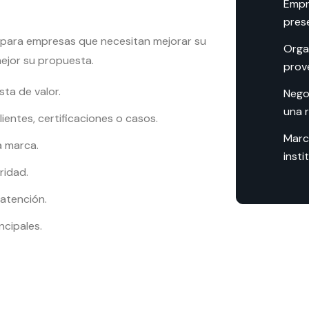
Empr
prese
 para empresas que necesitan mejorar su
Organ
ejor su propuesta.
prov
sta de valor.
Nego
una 
lientes, certificaciones o casos.
Marc
a marca.
insti
ridad.
atención.
ncipales.