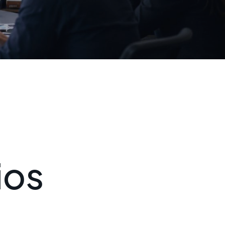
i
o
s