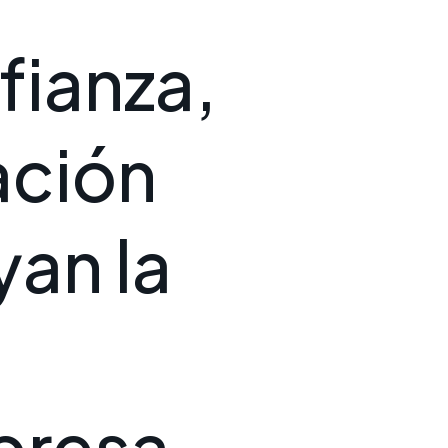
f
i
a
n
z
a
,
a
c
i
ó
n
y
a
n
l
a
p
r
e
s
a
.