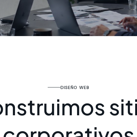
DISEÑO WEB
o
n
s
t
r
u
i
m
o
s
s
i
t
c
o
r
p
o
r
a
t
i
v
o
s