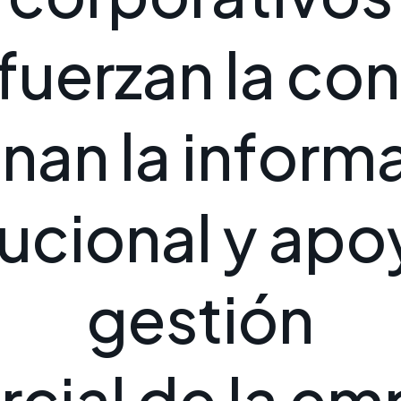
f
u
e
r
z
a
n
l
a
c
o
n
e
n
a
n
l
a
i
n
f
o
r
m
u
c
i
o
n
a
l
y
a
p
o
g
e
s
t
i
ó
n
e
r
c
i
a
l
d
e
l
a
e
m