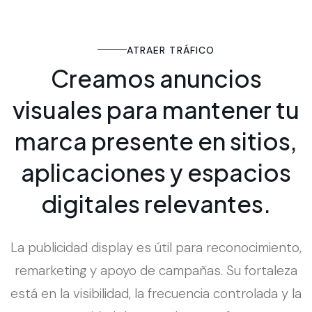
ATRAER TRÁFICO
C
r
e
a
m
o
s
a
n
u
n
c
i
o
s
v
i
s
u
a
l
e
s
p
a
r
a
m
a
n
t
e
n
e
r
t
u
m
a
r
c
a
p
r
e
s
e
n
t
e
e
n
s
i
t
i
o
s
,
a
p
l
i
c
a
c
i
o
n
e
s
y
e
s
p
a
c
i
o
s
d
i
g
i
t
a
l
e
s
r
e
l
e
v
a
n
t
e
s
.
La publicidad display es útil para reconocimiento,
remarketing y apoyo de campañas. Su fortaleza
está en la visibilidad, la frecuencia controlada y la