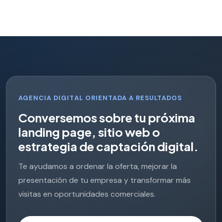
AGENCIA DIGITAL ORIENTADA A RESULTADOS
C
o
n
v
e
r
s
e
m
o
s
s
o
b
r
e
t
u
p
r
ó
x
i
m
a
l
a
n
d
i
n
g
p
a
g
e
,
s
i
t
i
o
w
e
b
o
e
s
t
r
a
t
e
g
i
a
d
e
c
a
p
t
a
c
i
ó
n
d
i
g
i
t
a
l
.
Te ayudamos a ordenar la oferta, mejorar la
presentación de tu empresa y transformar más
visitas en oportunidades comerciales.