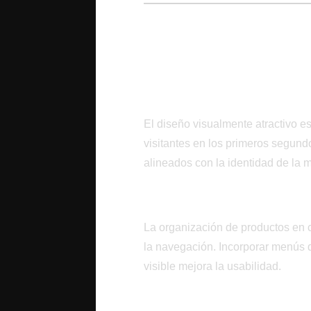
Diseño Estratégico
Catálogo
La Importancia del Pr
El diseño visualmente atractivo e
visitantes en los primeros segundo
alineados con la identidad de la m
Navegación Intuitiva
La organización de productos en ca
la navegación. Incorporar menús
visible mejora la usabilidad.
Adaptabilidad Móvil