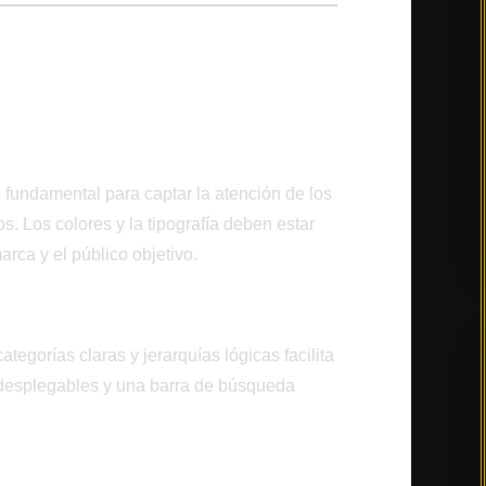
 para Sitios Web
imer Vistazo
s fundamental para captar la atención de los
s. Los colores y la tipografía deben estar
arca y el público objetivo.
tegorías claras y jerarquías lógicas facilita
 desplegables y una barra de búsqueda