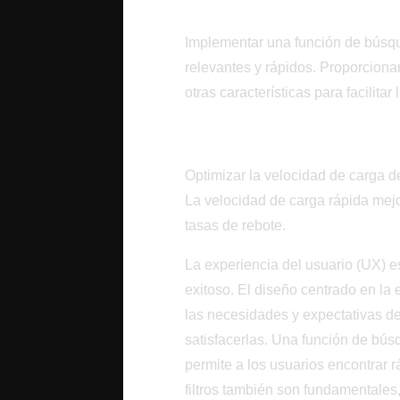
Búsqueda Eficaz y Filt
Implementar una función de búsqu
relevantes y rápidos. Proporcionar
otras características para facilita
Rendimiento de Carg
Optimizar la velocidad de carga d
La velocidad de carga rápida mejor
tasas de rebote.
La experiencia del usuario (UX) e
exitoso. El diseño centrado en la 
las necesidades y expectativas de l
satisfacerlas. Una función de bús
permite a los usuarios encontrar
filtros también son fundamentales