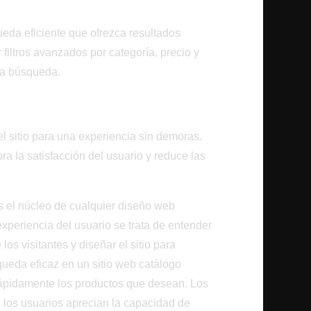
ros Inteligentes
eda eficiente que ofrezca resultados
 filtros avanzados por categoría, precio y
r la búsqueda.
a
el sitio para una experiencia sin demoras.
a la satisfacción del usuario y reduce las
s el núcleo de cualquier diseño web
experiencia del usuario se trata de entender
os visitantes y diseñar el sitio para
queda eficaz en un sitio web catálogo
 rápidamente los productos que desean. Los
, los usuarios aprecian la capacidad de