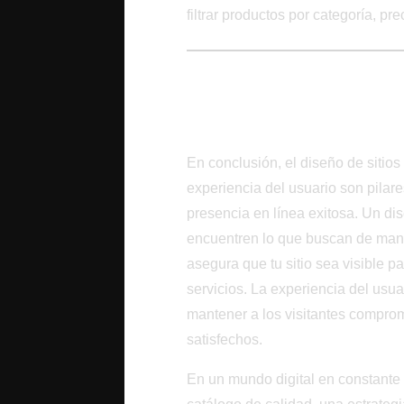
filtrar productos por categoría, pr
Conclusión: Forja
Línea Exitosa
En conclusión, el diseño de sitio
experiencia del usuario son pilar
presencia en línea exitosa. Un dis
encuentren lo que buscan de mane
asegura que tu sitio sea visible 
servicios. La experiencia del usu
mantener a los visitantes comprom
satisfechos.
En un mundo digital en constante e