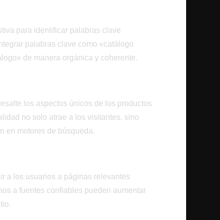
de Palabras Clave
iva para identificar palabras clave
 Integrar palabras clave como «catálogo
tálogo» de manera orgánica y coherente.
y Valioso
esalte los aspectos únicos de los productos
alidad no solo atrae a los visitantes, sino
ión en motores de búsqueda.
gir a los usuarios a páginas relevantes
ernos a fuentes confiables pueden aumentar
tio.