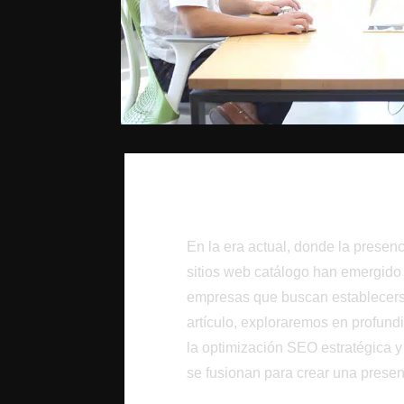
Introducción
En la era actual, donde la presenc
sitios web catálogo han emergido
empresas que buscan establecerse
artículo, exploraremos en profund
la optimización SEO estratégica y
se fusionan para crear una presenc