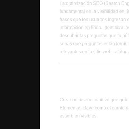
La optimización SEO (Search Engi
fundamental en la visibilidad en l
frases que los usuarios ingresan
información en línea. Identificar
descubrir las preguntas que tu pú
sepas qué preguntas están formu
relevantes en tu sitio web catálog
Experiencia del Us
Diseño Centrado en la
Crear un diseño intuitivo que guíe 
Elementos clave como el carrito d
estar bien visibles.