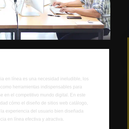
ia en línea es una necesidad ineludible, los
 como herramientas indispensables para
 en el competitivo mundo digital. En este
idad cómo el diseño de sitios web catálogo,
 la experiencia del usuario bien diseñada
ia en línea efectiva y atractiva.