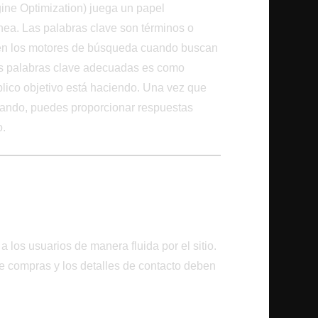
ne Optimization) juega un papel
ínea. Las palabras clave son términos o
 en los motores de búsqueda cuando buscan
 las palabras clave adecuadas es como
blico objetivo está haciendo. Una vez que
lando, puedes proporcionar respuestas
o.
uario en Foco
 Experiencia del Usuario
a los usuarios de manera fluida por el sitio.
e compras y los detalles de contacto deben