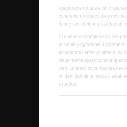
Asegurarse de que el sitio sea re
coherente en dispositivos móvil
desde sus teléfonos, la adaptabili
El diseño estratégico es clave pa
eficiente y agradable. La primera i
escaparate llamativo atrae a los t
visualmente atractivo hace que los
web. La elección cuidadosa de colo
la identidad de la marca y establ
usuarios.
Optimización SEO p
Óptima