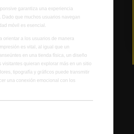
sponsive garantiza una experiencia
es. Dado que muchos usuarios navegan
dad móvil es esencial.
ra orientar a los usuarios de manera
mpresión es vital, al igual que un
ranseúntes en una tienda física, un diseño
 visitantes quieran explorar más en un sitio
res, tipografía y gráficos puede transmitir
ecer una conexión emocional con los
ara la Visibilidad