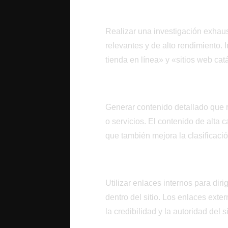
Elección Estratégica 
Realizar una investigación exhaust
relevantes y de alto rendimiento.
tienda en línea» y «sitios web ca
Contenido Relevante 
Generar contenido detallado que r
o servicios. El contenido de alta c
que también mejora la clasificac
Estrategia de Enlaces
Utilizar enlaces internos para diri
dentro del sitio. Los enlaces ext
la credibilidad y la autoridad del si