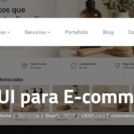
sa
Servicios
Portafolio
Blog
Co
UI para E-comm
Home
Servicios
Diseño UX/UI
UX/UI para E-commerc