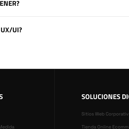
TENER?
 UX/UI?
S
SOLUCIONES DI
Sitios Web Corporati
 Medida
Tienda Online Ecomm