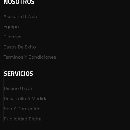
NOSOTROS
Asesoria It Web
Equipo
Clientes
Casos De Exito
Terminos Y Condiciones
SERVICIOS
Diseño Ux/ui
Desarrollo A Medida
Seo Y Contenido
Publicidad Digital