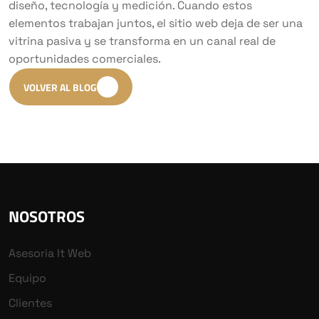
diseño, tecnología y medición. Cuando estos
elementos trabajan juntos, el sitio web deja de ser una
vitrina pasiva y se transforma en un canal real de
oportunidades comerciales.
VOLVER AL BLOG
NOSOTROS
Asesoria It Web
Equipo
Clientes