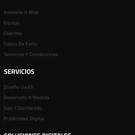
Asesoria It Web
Equipo
Clientes
Casos De Exito
Terminos Y Condiciones
SERVICIOS
Diseño Ux/ui
Desarrollo A Medida
Seo Y Contenido
Publicidad Digital